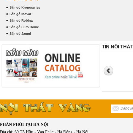
Sàn gỗ Kronoswiss
Sàn gỗ Inovar
Sàn gỗ Robina
Sàn gỗ Euro Home
Sàn gỗ Janmi
TIN NỘI THẤ
PHÂN PHỐI TẠI HÀ NỘI
Địa chỉ: 69 Tố Hữu - Vạn Phúc - Hà Đông - Hà Nội