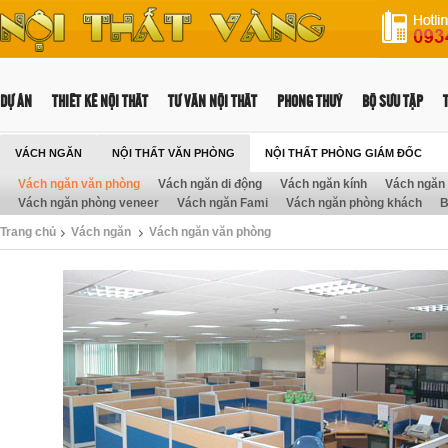
DỰ ÁN
THIẾT KẾ NỘI THẤT
TƯ VẤN NỘI THẤT
PHONG THUỶ
BỘ SƯU TẬP
VÁCH NGĂN
NỘI THẤT VĂN PHÒNG
NỘI THẤT PHÒNG GIÁM ĐỐC
Vách ngăn văn phòng
Vách ngăn di động
Vách ngăn kính
Vách ngăn 
NỘI THẤT TRƯỜNG HỌC
Vách ngăn phòng veneer
Vách ngăn Fami
Vách ngăn phòng khách
B
Trang chủ
Vách ngăn
Vách ngăn văn phòng