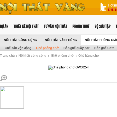
DỰ ÁN
THIẾT KẾ NỘI THẤT
TƯ VẤN NỘI THẤT
PHONG THUỶ
BỘ SƯU TẬP
NỘI THẤT CÔNG CỘNG
NỘI THẤT VĂN PHÒNG
NỘI THẤT PHÒNG GIÁ
Ghế sân vận động
Ghế phòng chờ
Bàn ghế quầy bar
Bàn ghế Cafe
NỘI THẤT TRƯỜNG HỌC
Trang chủ
Nội thất công cộng
Ghế phòng chờ
Ghế băng chờ