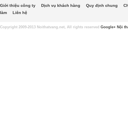
Giới thiệu công ty
Dịch vụ khách hàng
Quy định chung
Ch
làm
Liên hệ
Copyright 2009-2013 Noithatvang.net, All rights reserved
Google+
Nội th