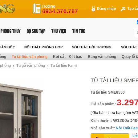
Đăng nhập
Tạo tà
PHONG THUỶ
BỘ SƯU TẬP
THƯ VIỆN
TIN TỨC
GIÁM ĐỐC
NỘI THẤT PHÒNG HỌP
NỘI THẤT HỘI TRƯỜNG
NỘI THẤ
hòng
Tủ tài liệu văn phòng
Két sắt - Két bạc
Bảng văn phòng
Quầy lễ t
n phòng
Tủ gỗ văn phòng
Tủ tài liệu Fami
TỦ TÀI LIỆU SME
Tủ tài liệu SME8550
3.29
Giá sản phẩm:
[ Giá bán chưa bao gồm VAT
W1200xD40
Kích thước:
Nhà sản xuất:
Nội Thất Fam
Liê