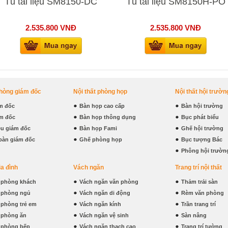
Tủ tài liệu SM8150-DC
Tủ tài liệu SM8150H-PO
2.535.800
VNĐ
2.535.800
VNĐ
phòng giám đốc
Nội thất phòng họp
Nội thất hội trườn
m đốc
Bàn họp cao cấp
Bàn hội trường
m đốc
Bàn họp thông dụng
Bục phát biểu
iệu giám đốc
Bàn họp Fami
Ghế hội trường
bàn giám đốc
Ghế phòng họp
Bục tượng Bác
Phông hội trườn
ia đình
Vách ngăn
Trang trí nội thất
t phòng khách
Vách ngăn văn phòng
Thảm trải sàn
t phòng ngủ
Vách ngăn di động
Rèm văn phòng
t phòng trẻ em
Vách ngăn kính
Trần trang trí
t phòng ăn
Vách ngăn vệ sinh
Sàn nâng
t phòng bếp
Vách ngăn thạch cao
Trang trí tường