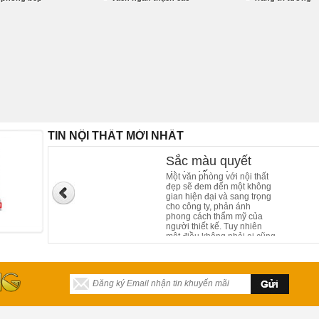
TIN NỘI THẤT MỚI NHẤT
Sắc màu quyết
định đến phong
Một văn phòng với nội thất
đẹp sẽ đem đến một không
cách nội thất của
gian hiện đại và sang trọng
văn phòng làm việc
cho công ty, phản ánh
phong cách thẩm mỹ của
người thiết kế. Tuy nhiên
một điều không phải ai cũng
biết, sắc màu của nội thất
văn phòng cũng đóng góp
phần không nhỏ trong kiến
trúc, giúp tạo ấn tượng
mạnh đối với khách hàng
khi đến với mỗi công ty.