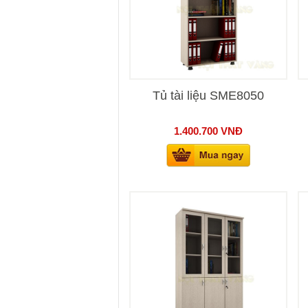
Tủ tài liệu SME8050
1.400.700
VNĐ