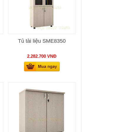
Tủ tài liệu SME8350
2.282.700
VNĐ