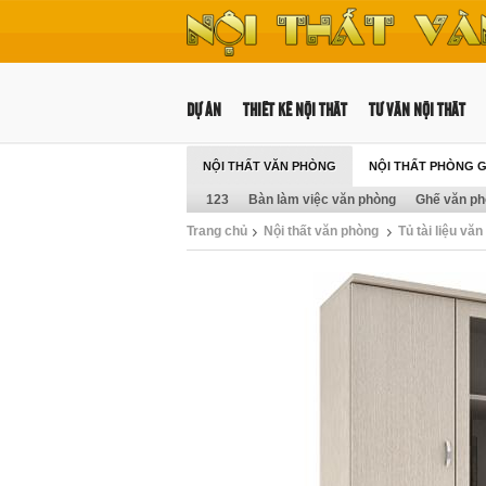
DỰ ÁN
THIẾT KẾ NỘI THẤT
TƯ VẤN NỘI THẤT
NỘI THẤT VĂN PHÒNG
NỘI THẤT PHÒNG 
123
Bàn làm việc văn phòng
Ghế văn p
Trang chủ
Nội thất văn phòng
Tủ tài liệu vă