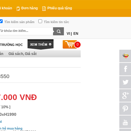
i khoản
Đơn hàng
Phiếu quà tặng
Tìm kiếm sản phẩm
Tìm kiếm tin tức
VI
|
EN
0
T TRƯỜNG HỌC
ân
Giá sách, Giá sắt
8550
7.000 VNĐ
 10% ]
0xH1990
i
n hệ mua hàng