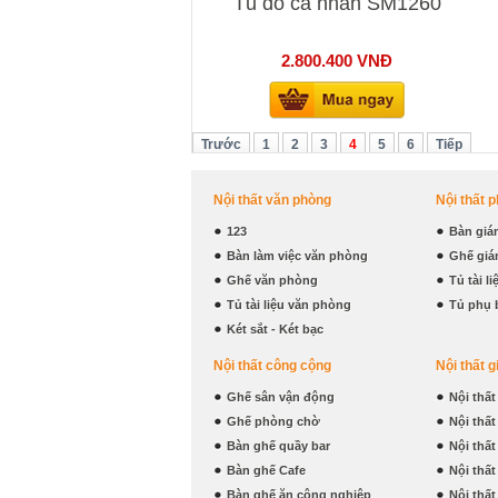
Tủ đồ cá nhân SM1260
2.800.400
VNĐ
Trước
1
2
3
4
5
6
Tiếp
Nội thất văn phòng
Nội thất 
123
Bàn giá
Bàn làm việc văn phòng
Ghế giá
Ghế văn phòng
Tủ tài l
Tủ tài liệu văn phòng
Tủ phụ 
Két sắt - Két bạc
Nội thất công cộng
Nội thất g
Ghế sân vận động
Nội thấ
Ghế phòng chờ
Nội thấ
Bàn ghế quầy bar
Nội thấ
Bàn ghế Cafe
Nội thấ
Bàn ghế ăn công nghiệp
Nội thấ