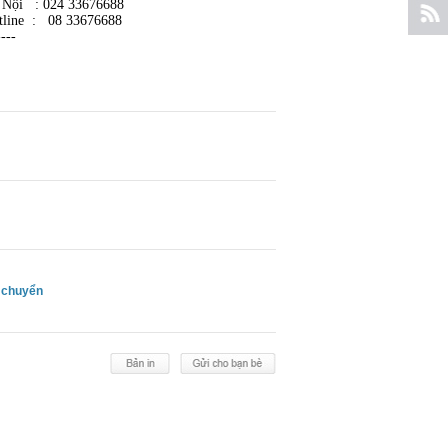
 Nội : 024 33676688
tline : 08 33676688
----
 chuyển