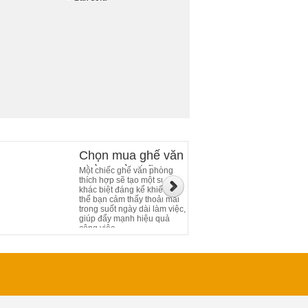
Chọn mua ghế văn
phòng và những
Một chiếc ghế văn phòng
thích hợp sẽ tạo một sự
điều cần chú ý
khác biệt đáng kể khiến cơ
thể bạn cảm thấy thoải mái
trong suốt ngày dài làm việc,
giúp đẩy mạnh hiệu quả
công việc.