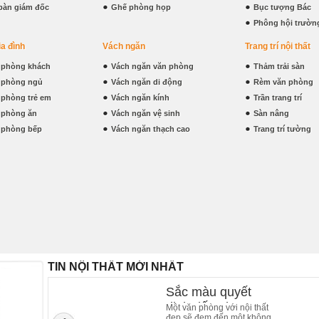
bàn giám đốc
Ghế phòng họp
Bục tượng Bác
Phông hội trườn
ia đình
Vách ngăn
Trang trí nội thất
t phòng khách
Vách ngăn văn phòng
Thảm trải sàn
t phòng ngủ
Vách ngăn di động
Rèm văn phòng
t phòng trẻ em
Vách ngăn kính
Trần trang trí
t phòng ăn
Vách ngăn vệ sinh
Sàn nâng
t phòng bếp
Vách ngăn thạch cao
Trang trí tường
TIN NỘI THẤT MỚI NHẤT
Sắc màu quyết
định đến phong
Một văn phòng với nội thất
đẹp sẽ đem đến một không