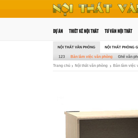
DỰ ÁN
THIẾT KẾ NỘI THẤT
TƯ VẤN NỘI THẤT
NỘI THẤT VĂN PHÒNG
NỘI THẤT PHÒNG 
123
Bàn làm việc văn phòng
Ghế văn p
Trang chủ
Nội thất văn phòng
Bàn làm việc