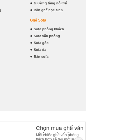
Giường tầng nội trú
g
Bàn ghế học sinh
Ghế Sofa
Sofa phòng khách
Sofa văn phòng
Sofa góc
Sofa da
Bàn sofa
Chọn mua ghế văn
phòng và những
Một chiếc ghế văn phòng
thích hợp sẽ tạo một sự