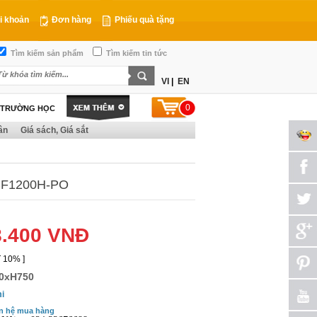
i khoản
Đơn hàng
Phiếu quà tặng
Tìm kiếm sản phẩm
Tìm kiếm tin tức
VI
|
EN
0
T TRƯỜNG HỌC
ân
Giá sách, Giá sắt
F1200H-PO
8.400 VNĐ
 10% ]
0xH750
i
n hệ mua hàng