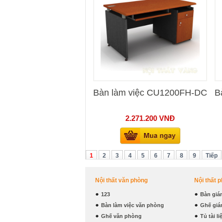
Bàn làm việc CU1200FH-DC
B
2.271.200
VNĐ
1
2
3
4
5
6
7
8
9
Tiếp
Nội thất văn phòng
Nội thất 
123
Bàn giá
Bàn làm việc văn phòng
Ghế giá
Ghế văn phòng
Tủ tài l