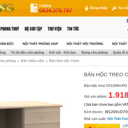
Đăng nhập
Tạo tà
PHONG THUỶ
BỘ SƯU TẬP
THƯ VIỆN
TIN TỨC
GIÁM ĐỐC
NỘI THẤT PHÒNG HỌP
NỘI THẤT HỘI TRƯỜNG
NỘI THẤ
hòng
Tủ tài liệu văn phòng
Két sắt - Két bạc
Bảng văn phòng
Quầy lễ t
 văn phòng
Bàn nhân viên
Bàn làm việc Fami
BÀN HỘC TREO C
Bàn hộc treo CF1200H-PO
1.91
Giá sản phẩm:
[ Giá bán chưa bao gồm VAT
W1200xD70
Kích thước:
Nhà sản xuất:
Nội Thất Fam
Liê