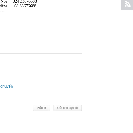
 Nội : 024 33676688
tline : 08 33676688
----
 chuyển