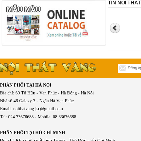
TIN NỘI THẤ
PHÂN PHỐI TẠI HÀ NỘI
Địa chỉ: 69 Tố Hữu - Vạn Phúc - Hà Đông - Hà Nội
Nhà số 46 Galaxy 3 - Ngân Hà Vạn Phúc
Email: noithatvang.jsc@gmail.com
Tel: 024 33676688 - Mobile: 08 33676688
PHÂN PHỐI TẠI HỒ CHÍ MINH
Địa chỉ: Khu chế xuất Linh Trung - Thủ Đức - Hồ Chí Minh