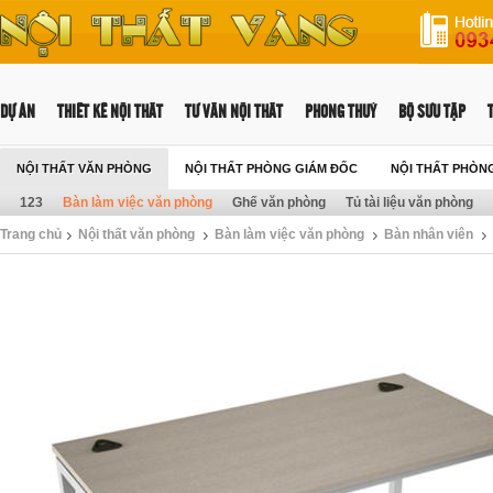
DỰ ÁN
THIẾT KẾ NỘI THẤT
TƯ VẤN NỘI THẤT
PHONG THUỶ
BỘ SƯU TẬP
NỘI THẤT VĂN PHÒNG
NỘI THẤT PHÒNG GIÁM ĐỐC
NỘI THẤT PHÒN
123
Bàn làm việc văn phòng
Ghế văn phòng
Tủ tài liệu văn phòng
Trang chủ
Nội thất văn phòng
Bàn làm việc văn phòng
Bàn nhân viên