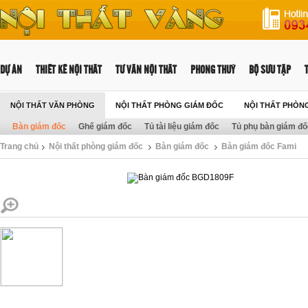
DỰ ÁN
THIẾT KẾ NỘI THẤT
TƯ VẤN NỘI THẤT
PHONG THUỶ
BỘ SƯU TẬP
NỘI THẤT VĂN PHÒNG
NỘI THẤT PHÒNG GIÁM ĐỐC
NỘI THẤT PHÒN
Bàn giám đốc
Ghế giám đốc
Tủ tài liệu giám đốc
Tủ phụ bàn giám đố
Trang chủ
Nội thất phòng giám đốc
Bàn giám đốc
Bàn giám đốc Fami