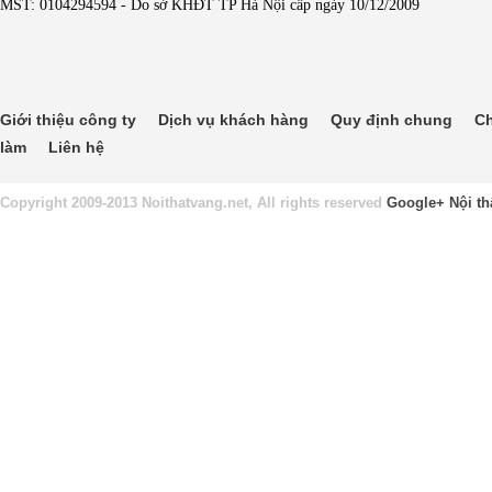
MST: 0104294594 - Do sở KHĐT TP Hà Nội cấp ngày 10/12/2009
Giới thiệu công ty
Dịch vụ khách hàng
Quy định chung
Ch
làm
Liên hệ
Copyright 2009-2013 Noithatvang.net, All rights reserved
Google+
Nội th