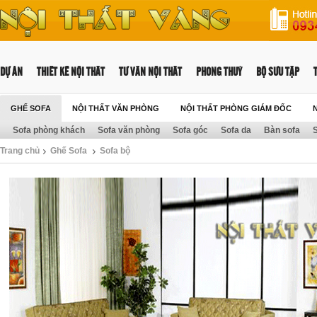
DỰ ÁN
THIẾT KẾ NỘI THẤT
TƯ VẤN NỘI THẤT
PHONG THUỶ
BỘ SƯU TẬP
GHẾ SOFA
NỘI THẤT VĂN PHÒNG
NỘI THẤT PHÒNG GIÁM ĐỐC
Sofa phòng khách
Sofa văn phòng
Sofa góc
Sofa da
Bàn sofa
S
NỘI THẤT TRƯỜNG HỌC
Trang chủ
Ghế Sofa
Sofa bộ