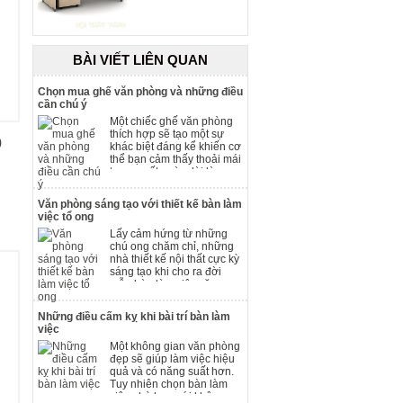
BÀI VIẾT LIÊN QUAN
Chọn mua ghế văn phòng và những điều
cần chú ý
Một chiếc ghế văn phòng
thích hợp sẽ tạo một sự
0
khác biệt đáng kể khiến cơ
thể bạn cảm thấy thoải mái
trong suốt ngày dài làm
việc, giúp đẩy mạnh hiệu
quả công việc.
Văn phòng sáng tạo với thiết kế bàn làm
việc tổ ong
Lấy cảm hứng từ những
chú ong chăm chỉ, những
nhà thiết kế nội thất cực kỳ
sáng tạo khi cho ra đời
mẫu bàn làm việc văn
phòng kiểu tổ ong. Ý tưởng
đem đến một sự hiện đại
Những điều cấm kỵ khi bài trí bàn làm
mới mẻ và đem đến đầy
việc
hứng thú làm việc.
Một không gian văn phòng
đẹp sẽ giúp làm việc hiệu
quả và có năng suất hơn.
Tuy nhiên chọn bàn làm
việc phù hợp với không