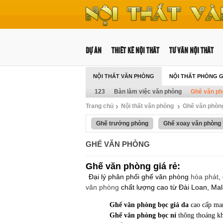
DỰ ÁN
THIẾT KẾ NỘI THẤT
TƯ VẤN NỘI THẤT
NỘI THẤT VĂN PHÒNG
NỘI THẤT PHÒNG 
123
Bàn làm việc văn phòng
Ghế văn p
Trang chủ
Nội thất văn phòng
Ghế văn phòn
Ghế trưởng phòng
Ghế xoay văn phòng
GHẾ VĂN PHÒNG
Ghế văn phòng giá rẻ:
Đại lý phân phối ghế văn phòng
hòa phát
,
văn phòng
chất lượng cao từ Đài Loan, Mal
Ghế văn phòng bọc giả da
cao cấp mang
Ghế văn phòng bọc nỉ
thông thoáng kh