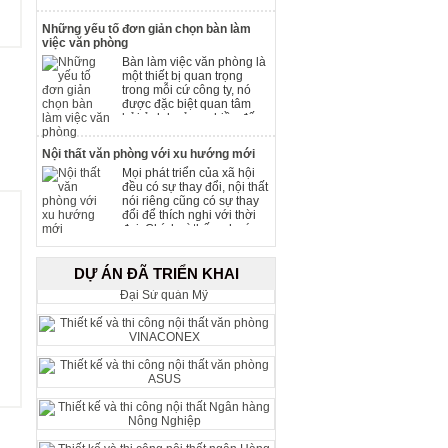
gian và sắp xếp một cách
hợp lý là sự lựa chọn
Những yếu tố đơn giản chọn bàn làm
không hề dễ dàng.
việc văn phòng
Bàn làm việc văn phòng là
một thiết bị quan trọng
trong mỗi cứ công ty, nó
được đặc biệt quan tâm
bởi ảnh hưởng nhiều đến
chất lượng công việc của
mỗi người. Vì thế việc chọn
Nội thất văn phòng với xu hướng mới
lựa những chiếc bàn cho
Mọi phát triển của xã hội
văn phòng làm việc là việc
đều có sự thay đổi, nội thất
quan trọng hơn cả và phụ
nói riêng cũng có sự thay
thuộc vào nhiều yếu tố.
đổi để thích nghi với thời
đại. Chính vì thế xu hướng
nội thất văn phòng luôn có
sự dịch chuyển liên tục,
đem đến làn gió mới cho
DỰ ÁN ĐÃ TRIỂN KHAI
người làm việc hiệu quả
hơn.