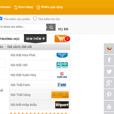
i khoản
Đơn hàng
Phiếu quà tặng
Tìm kiếm sản phẩm
Tìm kiếm tin tức
VI
|
EN
0
T TRƯỜNG HỌC
ân
Giá sách, Giá sắt
Nội thất Hòa Phát
Nội thất 190
Nội thất Xuân Hòa
Nội Thất Fami
hế
Nội Thất Vàng
Nội thất nhập khẩu