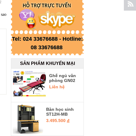
c
 sao
Tel: 024 33676688 - Hotline:
08 33676688
SẢN PHẨM KHUYẾN MẠI
Ghế ngủ văn
phòng GN02
Liên hệ
Bàn học sinh
ST12H-MB
3.495.500
đ