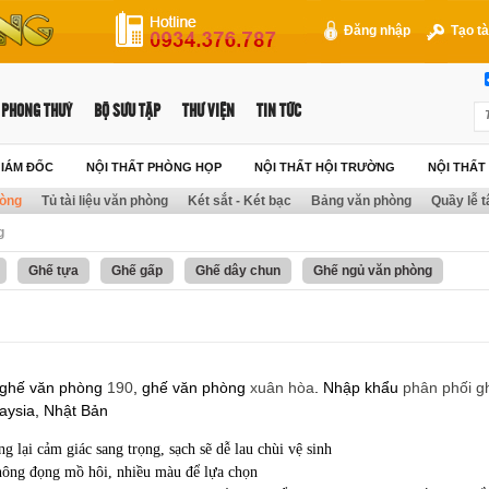
Đăng nhập
Tạo tà
PHONG THUỶ
BỘ SƯU TẬP
THƯ VIỆN
TIN TỨC
GIÁM ĐỐC
NỘI THẤT PHÒNG HỌP
NỘI THẤT HỘI TRƯỜNG
NỘI THẤ
hòng
Tủ tài liệu văn phòng
Két sắt - Két bạc
Bảng văn phòng
Quầy lễ t
g
Ghế tựa
Ghế gấp
Ghế dây chun
Ghế ngủ văn phòng
 ghế văn phòng
190
, ghế văn phòng
xuân hòa
. Nhập khẩu
phân phối g
aysia, Nhật Bản
 lại cảm giác sang trọng, sạch sẽ dễ lau chùi vệ sinh
ông đọng mồ hôi, nhiều màu để lựa chọn