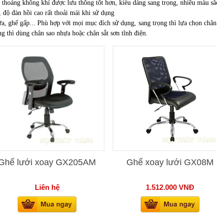
 thoáng không khí được lưu thông tốt hơn, kiểu dáng sang trọng, nhiều màu sắ
, độ đàn hồi cao rất thoải mái khi sử dụng
ựa, ghế gấp... Phù hợp với mọi mục đích sử dụng, sang trọng thì lựa chọn chân
 thì dùng chân sao nhựa hoặc chân sắt sơn tĩnh điện.
Ghế lưới xoay GX205AM
Ghế xoay lưới GX08M
Liên hệ
1.512.000
VNĐ