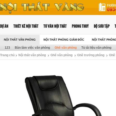
DỰ ÁN
THIẾT KẾ NỘI THẤT
TƯ VẤN NỘI THẤT
PHONG THUỶ
BỘ SƯU TẬP
NỘI THẤT VĂN PHÒNG
NỘI THẤT PHÒNG GIÁM ĐỐC
NỘI THẤT PHÒN
123
Bàn làm việc văn phòng
Ghế văn phòng
Tủ tài liệu văn phòng
Trang chủ
Nội thất văn phòng
Ghế văn phòng
Ghế trưởng phòng
Ghế 