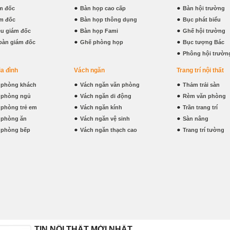
m đốc
Bàn họp cao cấp
Bàn hội trường
m đốc
Bàn họp thông dụng
Bục phát biểu
iệu giám đốc
Bàn họp Fami
Ghế hội trường
bàn giám đốc
Ghế phòng họp
Bục tượng Bác
Phông hội trườn
ia đình
Vách ngăn
Trang trí nội thất
t phòng khách
Vách ngăn văn phòng
Thảm trải sàn
t phòng ngủ
Vách ngăn di động
Rèm văn phòng
t phòng trẻ em
Vách ngăn kính
Trần trang trí
t phòng ăn
Vách ngăn vệ sinh
Sàn nâng
t phòng bếp
Vách ngăn thạch cao
Trang trí tường
TIN NỘI THẤT MỚI NHẤT