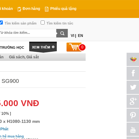
i khoản
Đơn hàng
Phiếu quà tặng
Tìm kiếm sản phẩm
Tìm kiếm tin tức
VI
|
EN
0
T TRƯỜNG HỌC
ân
Giá sách, Giá sắt
 SG900
5.000 VNĐ
 10% ]
0 x H1080-1130 mm
 Phát
n hệ mua hàng