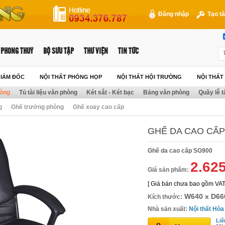
Đăng nhập
Tạo tà
PHONG THUỶ
BỘ SƯU TẬP
THƯ VIỆN
TIN TỨC
GIÁM ĐỐC
NỘI THẤT PHÒNG HỌP
NỘI THẤT HỘI TRƯỜNG
NỘI THẤ
hòng
Tủ tài liệu văn phòng
Két sắt - Két bạc
Bảng văn phòng
Quầy lễ t
g
Ghế trưởng phòng
Ghế xoay cao cấp
GHẾ DA CAO CẤP
Ghế da cao cấp SG900
2.62
Giá sản phẩm:
[ Giá bán chưa bao gồm VAT
W640 x D66
Kích thước:
Nhà sản xuất:
Nội thất Hòa
Liê