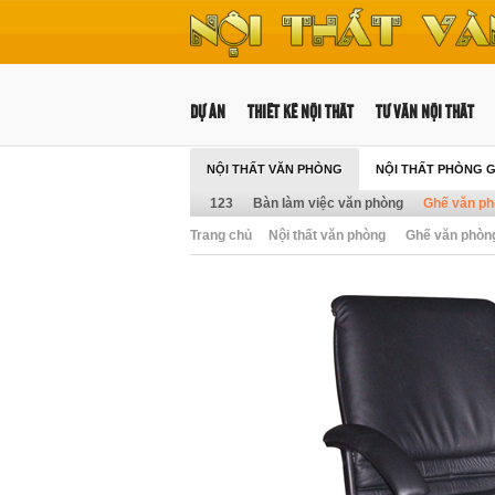
DỰ ÁN
THIẾT KẾ NỘI THẤT
TƯ VẤN NỘI THẤT
NỘI THẤT VĂN PHÒNG
NỘI THẤT PHÒNG 
123
Bàn làm việc văn phòng
Ghế văn p
Trang chủ
Nội thất văn phòng
Ghế văn phòn