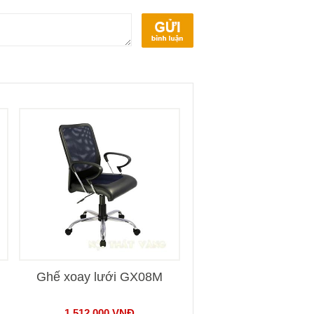
Ghế xoay lưới GX08M
1.512.000
VNĐ