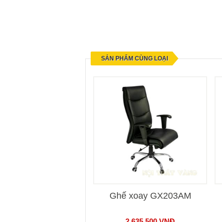
SẢN PHẨM CÙNG LOẠI
Ghế xoay GX203AM
2.635.500
VNĐ