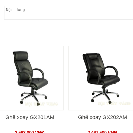
Ghế xoay GX201AM
Ghế xoay GX202AM
2.583.000
VNĐ
2.467.500
VNĐ