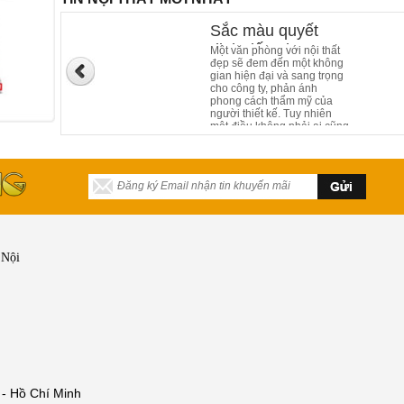
Sắc màu quyết
định đến phong
Một văn phòng với nội thất
đẹp sẽ đem đến một không
cách nội thất của
gian hiện đại và sang trọng
văn phòng làm việc
cho công ty, phản ánh
phong cách thẩm mỹ của
người thiết kế. Tuy nhiên
một điều không phải ai cũng
biết, sắc màu của nội thất
văn phòng cũng đóng góp
phần không nhỏ trong kiến
trúc, giúp tạo ấn tượng
mạnh đối với khách hàng
khi đến với mỗi công ty.
 Nội
 - Hồ Chí Minh