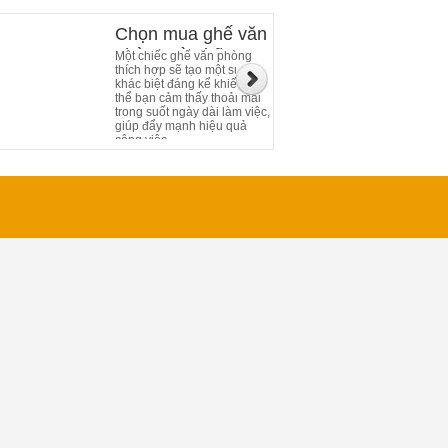
Chọn mua ghế văn
phòng và những
Một chiếc ghế văn phòng
thích hợp sẽ tạo một sự
điều cần chú ý
khác biệt đáng kể khiến cơ
thể bạn cảm thấy thoải mái
trong suốt ngày dài làm việc,
giúp đẩy mạnh hiệu quả
công việc.