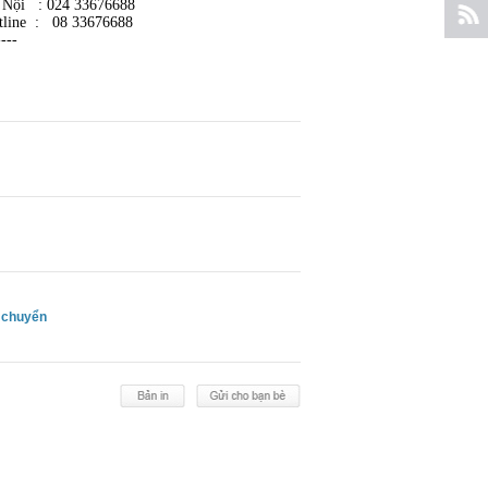
 Nội : 024 33676688
tline : 08 33676688
----
 chuyển