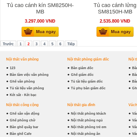
Tủ cao cánh kín SM8250H-
Tủ cao cánh lửng
MB
SM8150H-MB
3.297.000
VNĐ
2.535.800
VNĐ
Trước
1
2
3
4
5
6
Tiếp
Nội thất văn phòng
Nội thất phòng giám đốc
Nội 
123
Bàn giám đốc
Bà
Bàn làm việc văn phòng
Ghế giám đốc
Bà
Ghế văn phòng
Tủ tài liệu giám đốc
Bà
Tủ tài liệu văn phòng
Tủ phụ bàn giám đốc
Gh
Két sắt - Két bạc
Nội thất công cộng
Nội thất gia đình
Vách
Ghế sân vận động
Nội thất phòng khách
Vá
Ghế phòng chờ
Nội thất phòng ngủ
Vá
Bàn ghế quầy bar
Nội thất phòng trẻ em
Vá
Bàn ghế Cafe
Nội thất phòng ăn
Vá