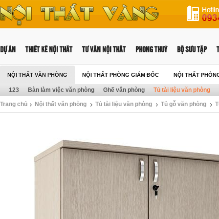
DỰ ÁN
THIẾT KẾ NỘI THẤT
TƯ VẤN NỘI THẤT
PHONG THUỶ
BỘ SƯU TẬP
NỘI THẤT VĂN PHÒNG
NỘI THẤT PHÒNG GIÁM ĐỐC
NỘI THẤT PHÒN
123
Bàn làm việc văn phòng
Ghế văn phòng
Tủ tài liệu văn phòng
Trang chủ
Nội thất văn phòng
Tủ tài liệu văn phòng
Tủ gỗ văn phòng
T