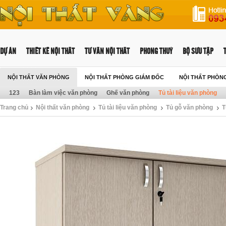
DỰ ÁN
THIẾT KẾ NỘI THẤT
TƯ VẤN NỘI THẤT
PHONG THUỶ
BỘ SƯU TẬP
NỘI THẤT VĂN PHÒNG
NỘI THẤT PHÒNG GIÁM ĐỐC
NỘI THẤT PHÒN
123
Bàn làm việc văn phòng
Ghế văn phòng
Tủ tài liệu văn phòng
Trang chủ
Nội thất văn phòng
Tủ tài liệu văn phòng
Tủ gỗ văn phòng
T