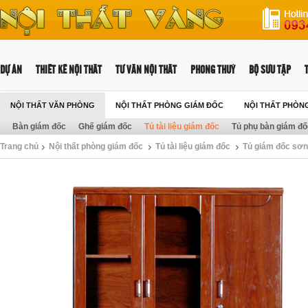
DỰ ÁN
THIẾT KẾ NỘI THẤT
TƯ VẤN NỘI THẤT
PHONG THUỶ
BỘ SƯU TẬP
NỘI THẤT VĂN PHÒNG
NỘI THẤT PHÒNG GIÁM ĐỐC
NỘI THẤT PHÒN
Bàn giám đốc
Ghế giám đốc
Tủ tài liệu giám đốc
Tủ phụ bàn giám đố
Trang chủ
Nội thất phòng giám đốc
Tủ tài liệu giám đốc
Tủ giám đốc sơ