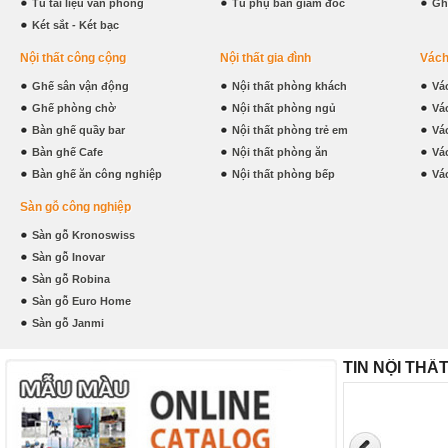
Tủ tài liệu văn phòng
Tủ phụ bàn giám đốc
Gh
Két sắt - Két bạc
Nội thất công cộng
Nội thất gia đình
Vách
Ghế sân vận động
Nội thất phòng khách
Vá
Ghế phòng chờ
Nội thất phòng ngủ
Vá
Bàn ghế quầy bar
Nội thất phòng trẻ em
Vá
Bàn ghế Cafe
Nội thất phòng ăn
Vá
Bàn ghế ăn công nghiệp
Nội thất phòng bếp
Vá
Sàn gỗ công nghiệp
Sàn gỗ Kronoswiss
Sàn gỗ Inovar
Sàn gỗ Robina
Sàn gỗ Euro Home
Sàn gỗ Janmi
TIN NỘI THẤ