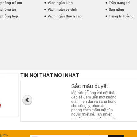
t phòng trẻ em
Vách ngăn kính
Trần trang trí
t phòng ăn
Vách ngăn vệ sinh
Sàn nâng
t phòng bếp
Vách ngăn thạch cao
Trang trí tường
TIN NỘI THẤT MỚI NHẤT
Sắc màu quyết
định đến phong
Một văn phòng với nội thất
đẹp sẽ đem đến một không
cách nội thất của
gian hiện đại và sang trọng
văn phòng làm việc
cho công ty, phản ánh
phong cách thẩm mỹ của
người thiết kế. Tuy nhiên
một điều không phải ai cũng
biết, sắc màu của nội thất
văn phòng cũng đóng góp
phần không nhỏ trong kiến
trúc, giúp tạo ấn tượng