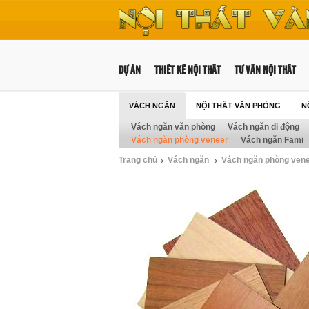
DỰ ÁN
THIẾT KẾ NỘI THẤT
TƯ VẤN NỘI THẤT
VÁCH NGĂN
NỘI THẤT VĂN PHÒNG
N
Vách ngăn văn phòng
Vách ngăn di động
NỘI THẤT TRƯỜNG HỌC
Vách ngăn phòng veneer
Vách ngăn Fami
Trang chủ
Vách ngăn
Vách ngăn phòng ven