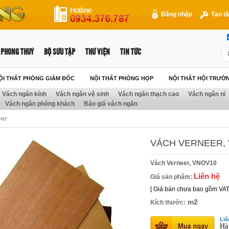
Đăng nhập
Tạo tà
PHONG THUỶ
BỘ SƯU TẬP
THƯ VIỆN
TIN TỨC
ỘI THẤT PHÒNG GIÁM ĐỐC
NỘI THẤT PHÒNG HỌP
NỘI THẤT HỘI TRƯỜ
Vách ngăn kính
Vách ngăn vệ sinh
Vách ngăn thạch cao
Vách ngăn nỉ
Vách ngăn phòng khách
Báo giá vách ngăn
eer
VÁCH VERNEER,
Vách Verneer, VNOV10
Liên hệ
Giá sản phẩm:
[ Giá bán chưa bao gồm VAT
m2
Kích thước:
Liê
Hà