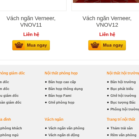
Vách ngăn Verneer,
Vách ngăn Verneer,
VNOV11
VNOV12
Liên hệ
Liên hệ
phòng giám đốc
Nội thất phòng họp
Nội thất hội trườn
m đốc
Bàn họp cao cấp
Bàn hội trường
m đốc
Bàn họp thông dụng
Bục phát biểu
iệu giám đốc
Bàn họp Fami
Ghế hội trường
bàn giám đốc
Ghế phòng họp
Bục tượng Bác
Phông hội trườn
ia đình
Vách ngăn
Trang trí nội thất
t phòng khách
Vách ngăn văn phòng
Thảm trải sàn
t phòng ngủ
Vách ngăn di động
Rèm văn phòng