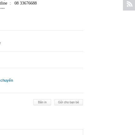
tline : 08 33676688
----
r
 chuyển