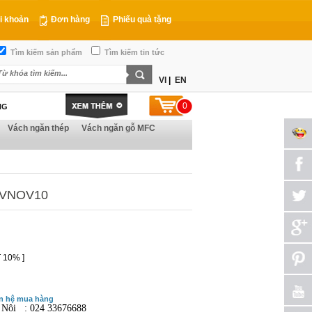
i khoản
Đơn hàng
Phiếu quà tặng
Tìm kiếm sản phẩm
Tìm kiếm tin tức
VI
|
EN
0
NG
Vách ngăn thép
Vách ngăn gỗ MFC
 VNOV10
 10% ]
n hệ mua hàng
 Nội : 024 33676688