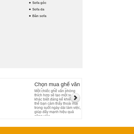
Sofa góc
Sofa da
Bàn sofa
Chọn mua ghế văn
phòng và những
Một chiếc ghế văn phòng
thích hợp sẽ tạo một sự
điều cần chú ý
khác biệt đáng kể khiến cơ
thể bạn cảm thấy thoải mái
trong suốt ngày dài làm việc,
giúp đẩy mạnh hiệu quả
công việc.