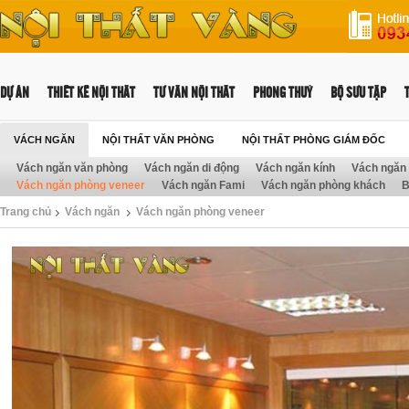
DỰ ÁN
THIẾT KẾ NỘI THẤT
TƯ VẤN NỘI THẤT
PHONG THUỶ
BỘ SƯU TẬP
VÁCH NGĂN
NỘI THẤT VĂN PHÒNG
NỘI THẤT PHÒNG GIÁM ĐỐC
Vách ngăn văn phòng
Vách ngăn di động
Vách ngăn kính
Vách ngăn 
NỘI THẤT TRƯỜNG HỌC
Vách ngăn phòng veneer
Vách ngăn Fami
Vách ngăn phòng khách
B
Trang chủ
Vách ngăn
Vách ngăn phòng veneer