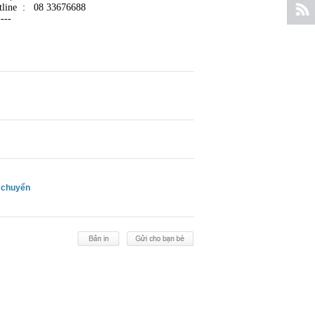
tline : 08 33676688
----
 chuyển