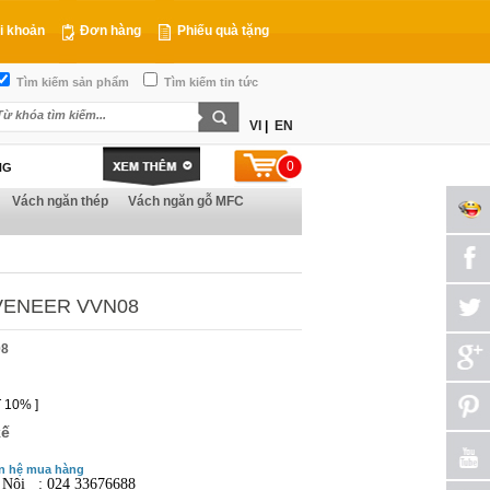
i khoản
Đơn hàng
Phiếu quà tặng
Tìm kiếm sản phẩm
Tìm kiếm tin tức
VI
|
EN
0
NG
Vách ngăn thép
Vách ngăn gỗ MFC
VENEER VVN08
08
 10% ]
kế
n hệ mua hàng
 Nội : 024 33676688