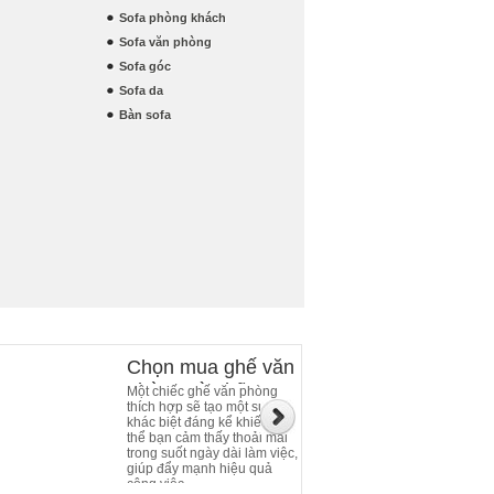
Sofa phòng khách
Sofa văn phòng
Sofa góc
Sofa da
Bàn sofa
Chọn mua ghế văn
phòng và những
Một chiếc ghế văn phòng
thích hợp sẽ tạo một sự
điều cần chú ý
khác biệt đáng kể khiến cơ
thể bạn cảm thấy thoải mái
trong suốt ngày dài làm việc,
giúp đẩy mạnh hiệu quả
công việc.