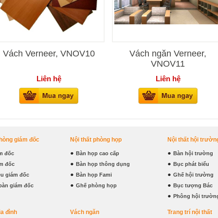
Vách Verneer, VNOV10
Vách ngăn Verneer,
VNOV11
Liên hệ
Liên hệ
phòng giám đốc
Nội thất phòng họp
Nội thất hội trườn
m đốc
Bàn họp cao cấp
Bàn hội trường
m đốc
Bàn họp thông dụng
Bục phát biểu
iệu giám đốc
Bàn họp Fami
Ghế hội trường
bàn giám đốc
Ghế phòng họp
Bục tượng Bác
Phông hội trườn
ia đình
Vách ngăn
Trang trí nội thất