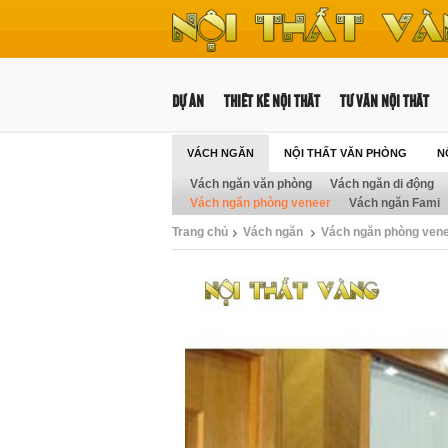
DỰ ÁN
THIẾT KẾ NỘI THẤT
TƯ VẤN NỘI THẤT
VÁCH NGĂN
NỘI THẤT VĂN PHÒNG
N
Vách ngăn văn phòng
Vách ngăn di động
NỘI THẤT TRƯỜNG HỌC
Vách ngăn phòng veneer
Vách ngăn Fami
Trang chủ
Vách ngăn
Vách ngăn phòng ven