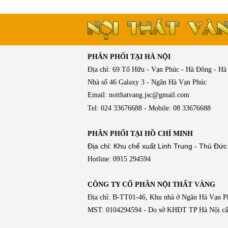
PHÂN PHỐI TẠI HÀ NỘI
Địa chỉ: 69 Tố Hữu - Vạn Phúc - Hà Đông - Hà
Nhà số 46 Galaxy 3 - Ngân Hà Vạn Phúc
Email: noithatvang.jsc@gmail.com
Tel: 024 33676688 - Mobile: 08 33676688
PHÂN PHỐI TẠI HỒ CHÍ MINH
Địa chỉ: Khu chế xuất Linh Trung - Thủ Đức
Hotline: 0915 294594
CÔNG TY CỔ PHẦN NỘI THẤT VÀNG
Địa chỉ: B-TT01-46, Khu nhà ở Ngân Hà Vạn 
MST: 0104294594 - Do sở KHĐT TP Hà Nội cấ