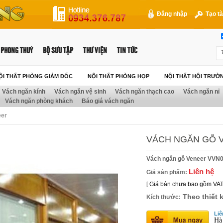
Đăng nhập
Tạo tà
PHONG THUỶ
BỘ SƯU TẬP
THƯ VIỆN
TIN TỨC
ỘI THẤT PHÒNG GIÁM ĐỐC
NỘI THẤT PHÒNG HỌP
NỘI THẤT HỘI TRƯỜ
Vách ngăn kính
Vách ngăn vệ sinh
Vách ngăn thạch cao
Vách ngăn nỉ
Vách ngăn phòng khách
Báo giá vách ngăn
eer
VÁCH NGĂN GỖ 
Vách ngăn gỗ Veneer VVN
Liên hệ
Giá sản phẩm:
[ Giá bán chưa bao gồm VAT
Theo thiết 
Kích thước:
Liê
Hà