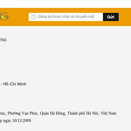
biết, sắc màu của nội thất
văn phòng cũng đóng góp
phần không nhỏ trong kiến
trúc, giúp tạo ấn tượng
mạnh đối với khách hàng
khi đến với mỗi công ty.
 Nội
 - Hồ Chí Minh
Phúc, Phường Vạn Phúc, Quận Hà Đông, Thành phố Hà Nội, Việt Nam
p ngày 10/12/2009