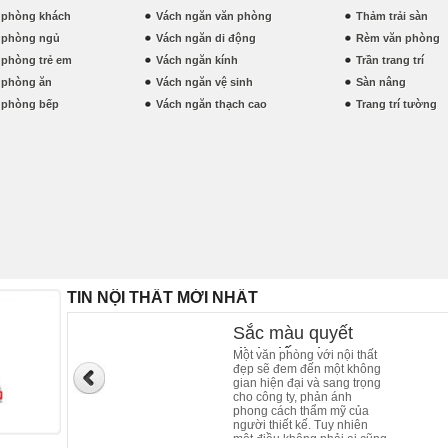
t phòng khách
Vách ngăn văn phòng
Thảm trải sàn
t phòng ngủ
Vách ngăn di động
Rèm văn phòng
t phòng trẻ em
Vách ngăn kính
Trần trang trí
t phòng ăn
Vách ngăn vệ sinh
Sàn nâng
t phòng bếp
Vách ngăn thạch cao
Trang trí tường
TIN NỘI THẤT MỚI NHẤT
Sắc màu quyết
định đến phong
Một văn phòng với nội thất
đẹp sẽ đem đến một không
cách nội thất của
gian hiện đại và sang trọng
văn phòng làm việc
cho công ty, phản ánh
phong cách thẩm mỹ của
người thiết kế. Tuy nhiên
một điều không phải ai cũng