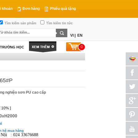
i khoản
Đơn hàng
Phiếu quà tặng
Tìm kiếm sản phẩm
Tìm kiếm tin tức
VI
|
EN
0
T TRƯỜNG HỌC
065#P
công nghiệo sơn PU cao cấp
 10% ]
0xH2000
i
n hệ mua hàng
 Nội : 024 33676688