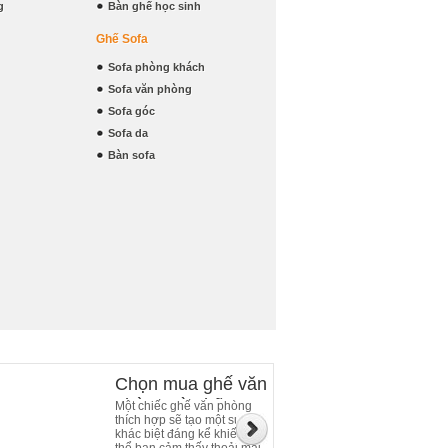
g
Bàn ghế học sinh
Ghế Sofa
Sofa phòng khách
Sofa văn phòng
Sofa góc
Sofa da
Bàn sofa
Chọn mua ghế văn
phòng và những
Một chiếc ghế văn phòng
thích hợp sẽ tạo một sự
điều cần chú ý
khác biệt đáng kể khiến cơ
thể bạn cảm thấy thoải mái