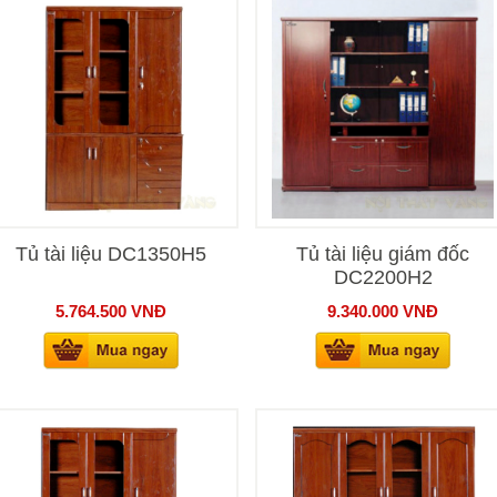
Tủ tài liệu DC1350H5
Tủ tài liệu giám đốc
DC2200H2
5.764.500
VNĐ
9.340.000
VNĐ