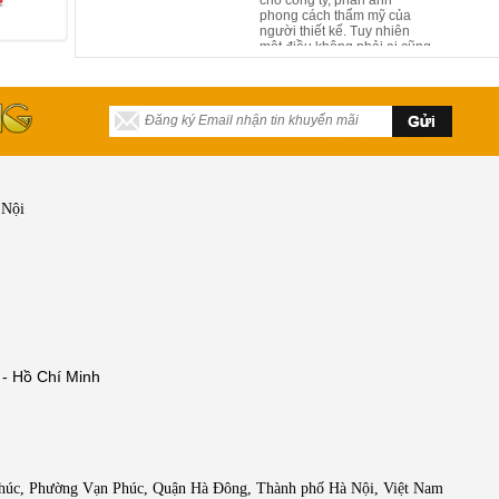
phong cách thẩm mỹ của
người thiết kế. Tuy nhiên
một điều không phải ai cũng
biết, sắc màu của nội thất
văn phòng cũng đóng góp
phần không nhỏ trong kiến
trúc, giúp tạo ấn tượng
mạnh đối với khách hàng
khi đến với mỗi công ty.
 Nội
 - Hồ Chí Minh
Phúc, Phường Vạn Phúc, Quận Hà Đông, Thành phố Hà Nội, Việt Nam