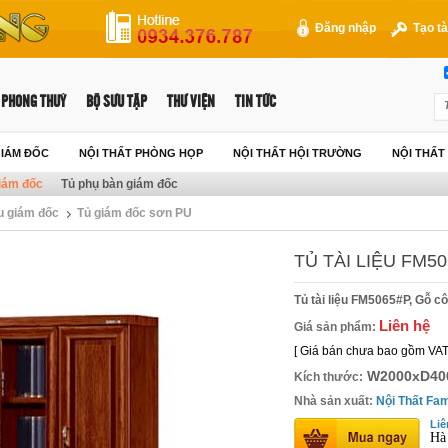
Đăng nhập
Tạo tà
PHONG THUỶ
BỘ SƯU TẬP
THƯ VIỆN
TIN TỨC
GIÁM ĐỐC
NỘI THẤT PHÒNG HỌP
NỘI THẤT HỘI TRƯỜNG
NỘI THẤ
giám đốc
Tủ phụ bàn giám đốc
ệu giám đốc
Tủ giám đốc sơn PU
TỦ TÀI LIỆU FM5
Tủ tài liệu FM5065#P, Gỗ 
Liên hệ
Giá sản phẩm:
[ Giá bán chưa bao gồm VAT
W2000xD40
Kích thước:
Nhà sản xuất:
Nội Thất Fam
Liê
Hà