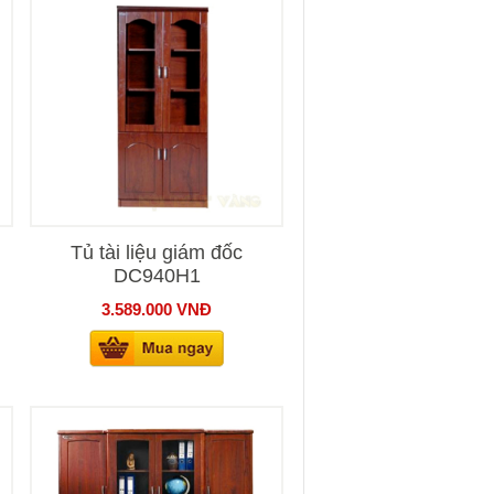
Tủ tài liệu giám đốc
DC940H1
3.589.000
VNĐ