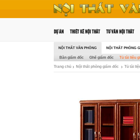
DỰ ÁN
THIẾT KẾ NỘI THẤT
TƯ VẤN NỘI THẤT
NỘI THẤT VĂN PHÒNG
NỘI THẤT PHÒNG 
Bàn giám đốc
Ghế giám đốc
Tủ tài liệu 
Trang chủ
Nội thất phòng giám đốc
Tủ tài li