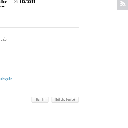
tline : 08 33676688
----
 cấp
 chuyển