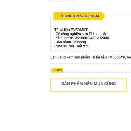
THÔNG TIN SẢN PHẨM
Tủ tài liệu FM5065#P,
- Gỗ công nghiệo sơn PU cao cấp
- Kích thước: W2000xD400xH2000
- Bảo hành 12 tháng
- Nhà sx: Nội Thất fami
Bạn đang xem sản phẩm
Tủ tài liệu FM5065#P
, b
SẢN PHẨM NÊN MUA CÙNG