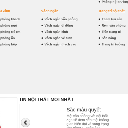
Phông hội trườn
ia đình
Vách ngăn
Trang trí nội thất
t phòng khách
Vách ngăn văn phòng
Thảm trải sàn
t phòng ngủ
Vách ngăn di động
Rèm văn phòng
t phòng trẻ em
Vách ngăn kính
Trần trang trí
t phòng ăn
Vách ngăn vệ sinh
Sàn nâng
t phòng bếp
Vách ngăn thạch cao
Trang trí tường
TIN NỘI THẤT MỚI NHẤT
Sắc màu quyết
định đến phong
Một văn phòng với nội thất
đẹp sẽ đem đến một không
cách nội thất của
gian hiện đại và sang trọng
văn phòng làm việc
cho công ty, phản ánh