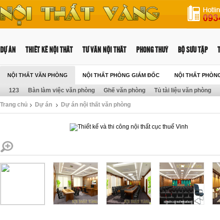
DỰ ÁN
THIẾT KẾ NỘI THẤT
TƯ VẤN NỘI THẤT
PHONG THUỶ
BỘ SƯU TẬP
NỘI THẤT VĂN PHÒNG
NỘI THẤT PHÒNG GIÁM ĐỐC
NỘI THẤT PHÒN
123
Bàn làm việc văn phòng
Ghế văn phòng
Tủ tài liệu văn phòng
Trang chủ
Dự án
Dự án nội thất văn phòng