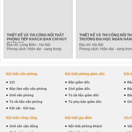
THIẾT KẾ VÀ THI CÔNG NỘI THẤT
THIẾT KẾ VÀ THI CÔNG NỘI T
PHÒNG TIẾP KHÁCH BAN CHỈ HUY
TRƯỜNG ĐẠI HỌC NGÂN HÀN
QUÂN SỰ
Địa chỉ: Long Biên - Hà Nội
Địa chỉ: Hà Nội
Phong cách: Hiện đại - sang trọng
Phong cách: Hiện đại - sang trọ
Nội thất văn phòng
Nội thất phòng giám đốc
Nội 
123
Bàn giám đốc
Bà
Bàn làm việc văn phòng
Ghế giám đốc
Bà
Ghế văn phòng
Tủ tài liệu giám đốc
Bà
Tủ tài liệu văn phòng
Tủ phụ bàn giám đốc
Gh
Két sắt - Két bạc
Nội thất công cộng
Nội thất gia đình
Vách
Ghế sân vận động
Nội thất phòng khách
Vá