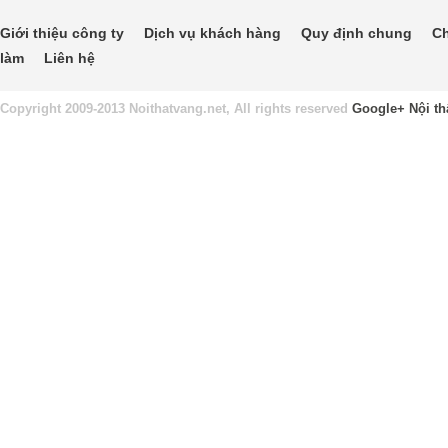
Giới thiệu công ty
Dịch vụ khách hàng
Quy định chung
Ch
làm
Liên hệ
Copyright 2009-2013 Noithatvang.net, All rights reserved
Google+
Nội th