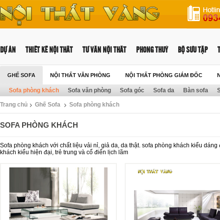
DỰ ÁN
THIẾT KẾ NỘI THẤT
TƯ VẤN NỘI THẤT
PHONG THUỶ
BỘ SƯU TẬP
GHẾ SOFA
NỘI THẤT VĂN PHÒNG
NỘI THẤT PHÒNG GIÁM ĐỐC
Sofa phòng khách
Sofa văn phòng
Sofa góc
Sofa da
Bàn sofa
S
NỘI THẤT TRƯỜNG HỌC
Trang chủ
Ghế Sofa
Sofa phòng khách
SOFA PHÒNG KHÁCH
Sofa phòng khách với chất liệu vải nỉ, giả da, da thật. sofa phòng khách kiểu dáng
khách kiểu hiện đại, trẻ trung và cổ điển lịch lãm