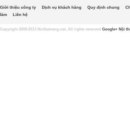
Giới thiệu công ty
Dịch vụ khách hàng
Quy định chung
Ch
làm
Liên hệ
Copyright 2009-2013 Noithatvang.net, All rights reserved
Google+
Nội th