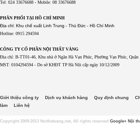
Tel: 024 33676688 - Mobile: 08 33676688
PHÂN PHỐI TẠI HỒ CHÍ MINH
Địa chỉ: Khu chế xuất Linh Trung - Thủ Đức - Hồ Chí Minh
Hotline: 0915 294594
CÔNG TY CỔ PHẦN NỘI THẤT VÀNG
Địa chỉ: B-TT01-46, Khu nhà ở Ngân Hà Vạn Phúc, Phường Vạn Phúc, Quận
MST: 0104294594 - Do sở KHĐT TP Hà Nội cấp ngày 10/12/2009
Giới thiệu công ty
Dịch vụ khách hàng
Quy định chung
Ch
làm
Liên hệ
Copyright 2009-2013 Noithatvang.net, All rights reserved
Google+
Nội th