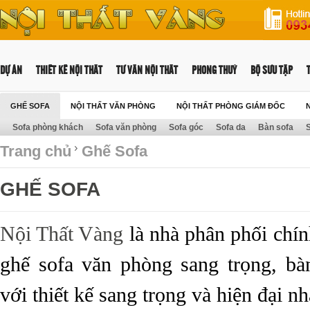
DỰ ÁN
THIẾT KẾ NỘI THẤT
TƯ VẤN NỘI THẤT
PHONG THUỶ
BỘ SƯU TẬP
GHẾ SOFA
NỘI THẤT VĂN PHÒNG
NỘI THẤT PHÒNG GIÁM ĐỐC
Sofa phòng khách
Sofa văn phòng
Sofa góc
Sofa da
Bàn sofa
S
NỘI THẤT TRƯỜNG HỌC
Trang chủ
Ghế Sofa
GHẾ SOFA
Nội Thất Vàng
là nhà phân phối chín
ghế sofa văn phòng sang trọng, bà
với thiết kế sang trọng và hiện đại nh