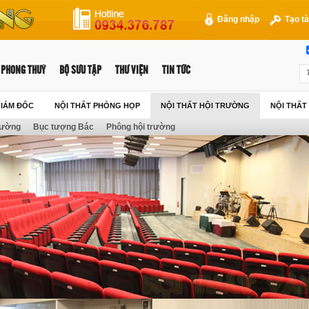
Đăng nhập
Tạo tà
PHONG THUỶ
BỘ SƯU TẬP
THƯ VIỆN
TIN TỨC
GIÁM ĐỐC
NỘI THẤT PHÒNG HỌP
NỘI THẤT HỘI TRƯỜNG
NỘI THẤ
rường
Bục tượng Bác
Phông hội trường