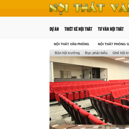
DỰ ÁN
THIẾT KẾ NỘI THẤT
TƯ VẤN NỘI THẤT
NỘI THẤT VĂN PHÒNG
NỘI THẤT PHÒNG 
Bàn hội trường
Bục phát biểu
Ghế hội t