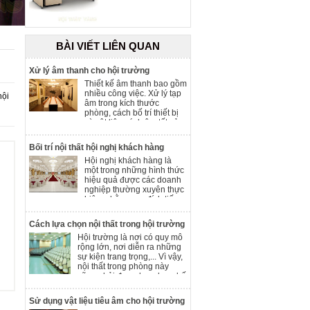
BÀI VIẾT LIÊN QUAN
Xử lý âm thanh cho hội trường
Thiết kế âm thanh bao gồm
nhiều công việc. Xử lý tạp
hội
âm trong kích thước
phòng, cách bố trí thiết bị
và vật liệu cách âm tất cả
có thể là nguyên nhân làm
cho hệ thống âm thanh của
Bối trí nội thất hội nghị khách hàng
bạn nghe chưa được như
Hội nghị khách hàng là
ý mặc dù hệ thống âm
một trong những hình thức
thanh đó có giá trị rất cao
hiệu quả được các doanh
nghiệp thường xuyên thực
hiện, nhằm mục đích tiếp
cận và thu hút khách hàng
tiềm năng cũng như củng
Cách lựa chọn nội thất trong hội trường
cố lòng trung thành của
Hội trường là nơi có quy mô
những khách hàng thân
rộng lớn, nơi diễn ra những
thiết của doanh nghiệp.
sự kiện trang trọng,... Vì vậy,
Vậy làm thế nào bố trí nội
nội thất trong phòng này
thất hội trường nghị khách
cũng phải được lựa chọn, bố
hàng cho phù hợp?
trí sao cho phù hợp, nhẹ
nhàng, có phần hơi trầm và
Sử dụng vật liệu tiêu âm cho hội trường
dễ sử dụng đối với người