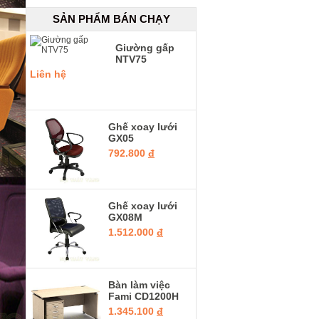
SẢN PHẨM BÁN CHẠY
Giường gấp
NTV75
Liên hệ
Ghế xoay lưới
GX05
792.800
đ
Ghế xoay lưới
GX08M
1.512.000
đ
Bàn làm việc
Fami CD1200H
1.345.100
đ