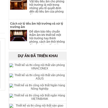
Vật liệu tiêu âm cho phòng
tham gia.
hội trường là một trong
những yếu tố quyết định
đến độ tiêu âm của phòng
đó.
Cách xử lý tiêu âm hội trường và xử lý
trường âm
Để đảm bảo tiêu chuẩn
thẩm âm khi thiết kế một
hội trường hay thính
phòng, cách âm thôi không
đủ, căn phòng đó phải
khuếch đại tốt âm thanh
đến mọi nơi trong phòng.
DỰ ÁN ĐÃ TRIỂN KHAI