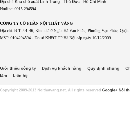
Địa chỉ: Khu chế xuất Linh Trung - Thủ Đức - Hồ Chí Minh
Hotline: 0915 294594
CÔNG TY CỔ PHẦN NỘI THẤT VÀNG
Địa chỉ: B-TT01-46, Khu nhà ở Ngân Hà Vạn Phúc, Phường Vạn Phúc, Quận
MST: 0104294594 - Do sở KHĐT TP Hà Nội cấp ngày 10/12/2009
Giới thiệu công ty
Dịch vụ khách hàng
Quy định chung
Ch
làm
Liên hệ
Copyright 2009-2013 Noithatvang.net, All rights reserved
Google+
Nội th