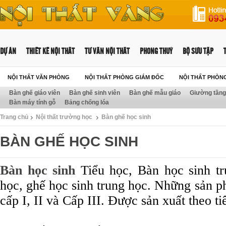
DỰ ÁN
THIẾT KẾ NỘI THẤT
TƯ VẤN NỘI THẤT
PHONG THUỶ
BỘ SƯU TẬP
NỘI THẤT VĂN PHÒNG
NỘI THẤT PHÒNG GIÁM ĐỐC
NỘI THẤT PHÒN
Bàn ghế giáo viên
Bàn ghế sinh viên
Bàn ghế mẫu giáo
Giường tầng 
Bàn máy tính gỗ
Bảng chống lóa
Trang chủ
Nội thất trường học
Bàn ghế học sinh
BÀN GHẾ HỌC SINH
Bàn học sinh
Tiểu học, Bàn học sinh tr
học, ghế học sinh trung học. Những sản p
cấp I, II và Cấp III. Được sản xuất theo 