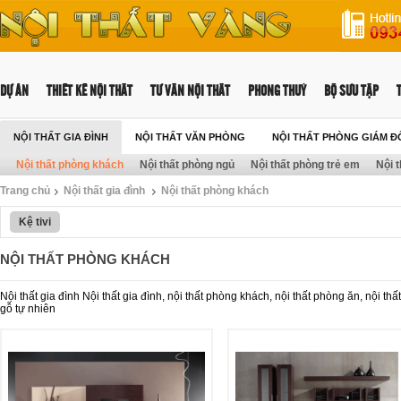
DỰ ÁN
THIẾT KẾ NỘI THẤT
TƯ VẤN NỘI THẤT
PHONG THUỶ
BỘ SƯU TẬP
NỘI THẤT GIA ĐÌNH
NỘI THẤT VĂN PHÒNG
NỘI THẤT PHÒNG GIÁM Đ
Nội thất phòng khách
Nội thất phòng ngủ
Nội thất phòng trẻ em
Nội 
NỘI THẤT TRƯỜNG HỌC
Trang chủ
Nội thất gia đình
Nội thất phòng khách
Kệ tivi
NỘI THẤT PHÒNG KHÁCH
Nội thất gia đình Nội thất gia đình, nội thất phòng khách, nội thất phòng ăn, nội th
gỗ tự nhiên