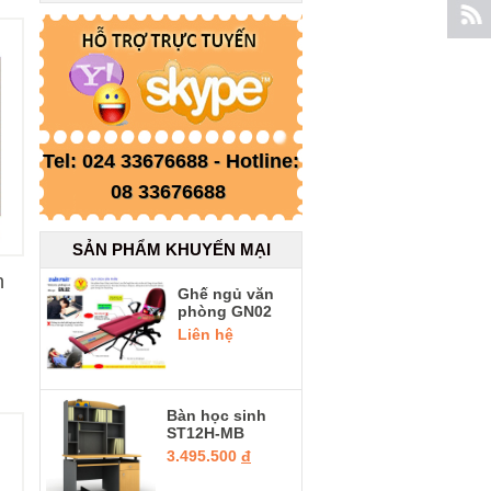
Tel: 024 33676688 - Hotline:
08 33676688
SẢN PHẨM KHUYẾN MẠI
h
Ghế ngủ văn
phòng GN02
Liên hệ
Bàn học sinh
ST12H-MB
3.495.500
đ