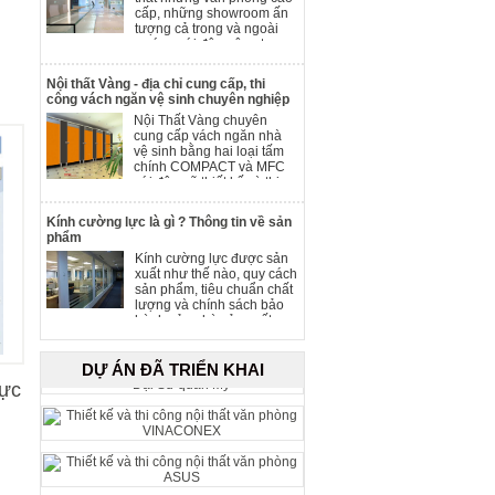
cấp, những showroom ấn
tượng cả trong và ngoài
nước, mới đây, công ty
thiết kế nội thất và xây
dựng DWP đã thiết kế
Nội thất Vàng - địa chỉ cung cấp, thi
showroom mang phong
công vách ngăn vệ sinh chuyên nghiệp
cách hoàn toàn mới cho
Nội Thất Vàng chuyên
công ty nước hoa và mỹ
cung cấp vách ngăn nhà
phẩm Parfums & Beauté.
vệ sinh bằng hai loại tấm
chính COMPACT và MFC
với độ ngũ thiết kế và thi
công chuyên nghiệp chúng
tôi hân hạnh mang đến
Kính cường lực là gì ? Thông tin về sản
bạn những sản phẩm tốt
phẩm
nhất.
Kính cường lực được sản
xuất như thế nào, quy cách
sản phẩm, tiêu chuẩn chất
lượng và chính sách bảo
hành của nhà sản xuất.
DỰ ÁN ĐÃ TRIỂN KHAI
lực