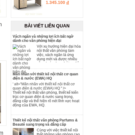
1.345.100
đ
h
BÀI VIẾT LIÊN QUAN
Vách ngăn và những lợi ích bất ngờ
dành cho văn phòng hiện đại
Với xu hướng hiện đại hóa
nội thất văn phòng làm
việc, vách ngăn là ứng
dụng mới và được nhiều
công ty áp dụng bởi sự tiện
lợi đầy chuyên nghiệp mà
sản phẩm đem lại.
Mãn nhãn với thiết kế nội thất cơ quan
điện & nước (EWA) HQ
' alt="Mãn nhãn với thiết kế nội thất cơ
quan điện & nước (EWA) HQ " />
Thiết kế nội thất văn phòng, thiết kế kiến
trúc cơ quan điện & nước sang trọng,
đẳng cấp và thể hiện rõ nét lĩnh vực hoạt
động của EWA, HQ.
Thiết kế nội thất văn phòng Parfums &
Beauté sang trọng và đẳng cấp
Cùng với việc thiết kế nội
ắm
thất những văn phòng cao