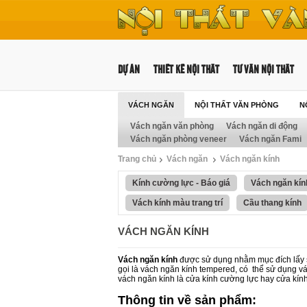
DỰ ÁN
THIẾT KẾ NỘI THẤT
TƯ VẤN NỘI THẤT
VÁCH NGĂN
NỘI THẤT VĂN PHÒNG
N
Vách ngăn văn phòng
Vách ngăn di động
NỘI THẤT TRƯỜNG HỌC
Vách ngăn phòng veneer
Vách ngăn Fami
Trang chủ
Vách ngăn
Vách ngăn kính
Kính cường lực - Báo giá
Vách ngăn kín
Vách kính màu trang trí
Cầu thang kính
VÁCH NGĂN KÍNH
Vách ngăn kính
được sử dụng nhằm mục đích lấy
gọi là vách ngăn kính tempered, có thể sử dụng vá
vách ngăn kính là cửa kính cường lực hay cửa kính
T
hông tin về sản phẩm: