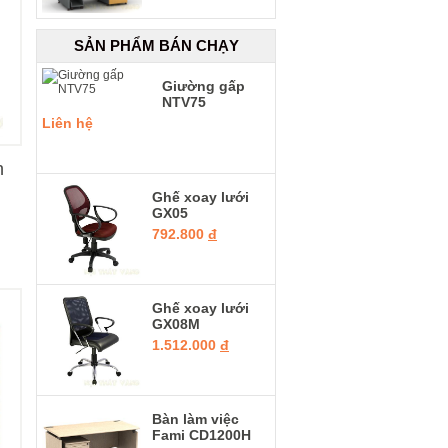
SẢN PHẨM BÁN CHẠY
Giường gấp
NTV75
Liên hệ
h
Ghế xoay lưới
GX05
792.800
đ
Ghế xoay lưới
GX08M
1.512.000
đ
Bàn làm việc
Fami CD1200H