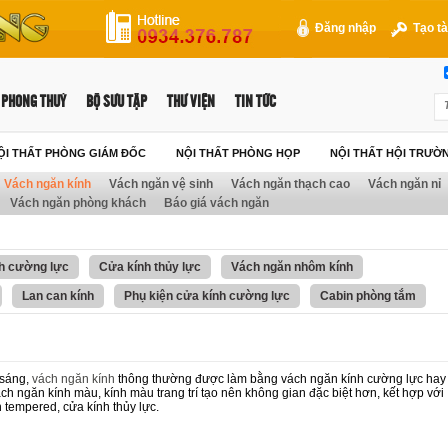
Đăng nhập
Tạo tà
PHONG THUỶ
BỘ SƯU TẬP
THƯ VIỆN
TIN TỨC
ỘI THẤT PHÒNG GIÁM ĐỐC
NỘI THẤT PHÒNG HỌP
NỘI THẤT HỘI TRƯỜ
Vách ngăn kính
Vách ngăn vệ sinh
Vách ngăn thạch cao
Vách ngăn nỉ
Vách ngăn phòng khách
Báo giá vách ngăn
h cường lực
Cửa kính thủy lực
Vách ngăn nhôm kính
Lan can kính
Phụ kiện cửa kính cường lực
Cabin phòng tắm
 sáng,
vách ngăn kính
thông thường được làm bằng vách ngăn kính cường lực hay
ch ngăn kính màu, kính màu trang trí tạo nên không gian đặc biệt hơn, kết hợp với
 tempered, cửa kính thủy lực.