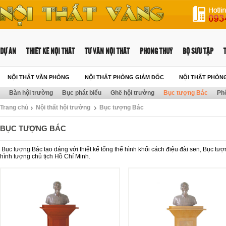
DỰ ÁN
THIẾT KẾ NỘI THẤT
TƯ VẤN NỘI THẤT
PHONG THUỶ
BỘ SƯU TẬP
NỘI THẤT VĂN PHÒNG
NỘI THẤT PHÒNG GIÁM ĐỐC
NỘI THẤT PHÒN
Bàn hội trường
Bục phát biểu
Ghế hội trường
Bục tượng Bác
Ph
Trang chủ
Nội thất hội trường
Bục tượng Bác
BỤC TƯỢNG BÁC
Bục tượng Bác tạo dáng với thiết kế tổng thể hình khối cách điệu đài sen, Bục tượn
hình tượng chủ tịch Hồ Chí Minh.