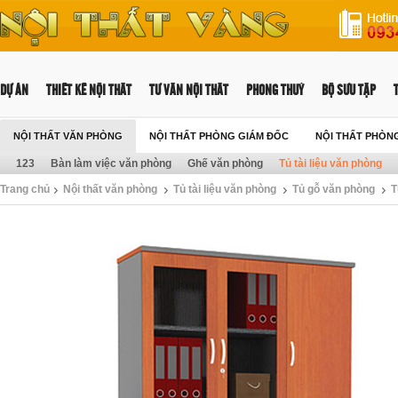
DỰ ÁN
THIẾT KẾ NỘI THẤT
TƯ VẤN NỘI THẤT
PHONG THUỶ
BỘ SƯU TẬP
NỘI THẤT VĂN PHÒNG
NỘI THẤT PHÒNG GIÁM ĐỐC
NỘI THẤT PHÒN
123
Bàn làm việc văn phòng
Ghế văn phòng
Tủ tài liệu văn phòng
Trang chủ
Nội thất văn phòng
Tủ tài liệu văn phòng
Tủ gỗ văn phòng
T