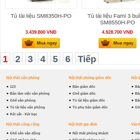
Tủ tài liệu SM8350H-PO
Tủ tài liệu Fami 3 b
SM8550H-PO
3.439.800
VNĐ
4.928.700
VNĐ
1
2
3
4
5
6
Tiếp
Nội thất văn phòng
Nội thất phòng giám đốc
Nội 
123
Bàn giám đốc
Bà
Bàn làm việc văn phòng
Ghế giám đốc
Bà
Ghế văn phòng
Tủ tài liệu giám đốc
Bà
Tủ tài liệu văn phòng
Tủ phụ bàn giám đốc
Gh
Két sắt - Két bạc
Nội thất công cộng
Nội thất gia đình
Vách
Ghế sân vận động
Nội thất phòng khách
Vá