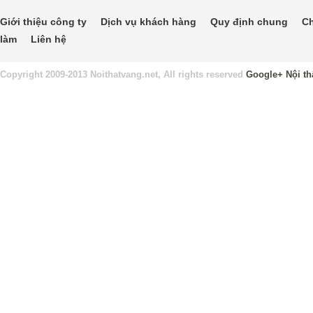
Giới thiệu công ty
Dịch vụ khách hàng
Quy định chung
Ch
làm
Liên hệ
Copyright 2009-2013 Noithatvang.net, All rights reserved
Google+
Nội th