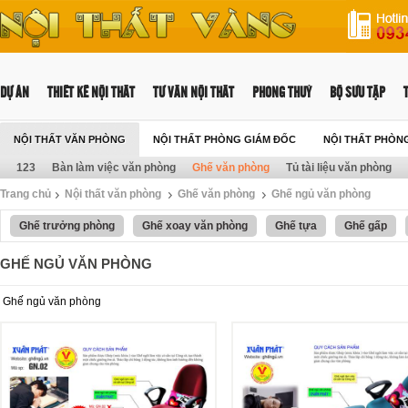
DỰ ÁN
THIẾT KẾ NỘI THẤT
TƯ VẤN NỘI THẤT
PHONG THUỶ
BỘ SƯU TẬP
NỘI THẤT VĂN PHÒNG
NỘI THẤT PHÒNG GIÁM ĐỐC
NỘI THẤT PHÒN
123
Bàn làm việc văn phòng
Ghế văn phòng
Tủ tài liệu văn phòng
Trang chủ
Nội thất văn phòng
Ghế văn phòng
Ghế ngủ văn phòng
Ghế trưởng phòng
Ghế xoay văn phòng
Ghế tựa
Ghế gấp
GHẾ NGỦ VĂN PHÒNG
Ghế ngủ văn phòng