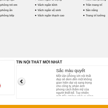
t phòng trẻ em
Vách ngăn kính
Trần trang trí
t phòng ăn
Vách ngăn vệ sinh
Sàn nâng
t phòng bếp
Vách ngăn thạch cao
Trang trí tường
TIN NỘI THẤT MỚI NHẤT
Sắc màu quyết
định đến phong
Một văn phòng với nội thất
đẹp sẽ đem đến một không
cách nội thất của
gian hiện đại và sang trọng
văn phòng làm việc
cho công ty, phản ánh
phong cách thẩm mỹ của
người thiết kế. Tuy nhiên
một điều không phải ai cũng
biết, sắc màu của nội thất
văn phòng cũng đóng góp
phần không nhỏ trong kiến