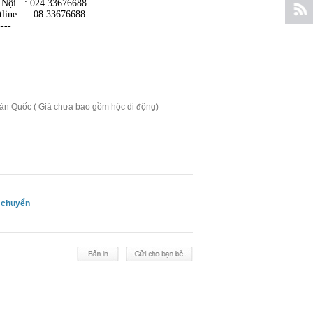
 Nội : 024 33676688
tline : 08 33676688
----
àn Quốc ( Giá chưa bao gồm hộc di động)
 chuyển