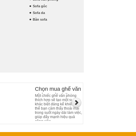
Sofa góc
Sofa da
Bàn sofa
Chọn mua ghế văn
phòng và những
Một chiếc ghế văn phòng
thích hợp sẽ tạo một sự
điều cần chú ý
khác biệt đáng kể khiến cơ
thể bạn cảm thấy thoải mái
trong suốt ngày dài làm việc,
giúp đẩy mạnh hiệu quả
công việc.