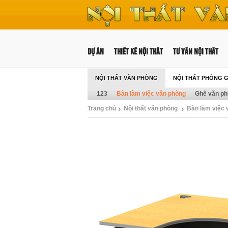
DỰ ÁN
THIẾT KẾ NỘI THẤT
TƯ VẤN NỘI THẤT
NỘI THẤT VĂN PHÒNG
NỘI THẤT PHÒNG 
123
Bàn làm việc văn phòng
Ghế văn p
Trang chủ
Nội thất văn phòng
Bàn làm việc