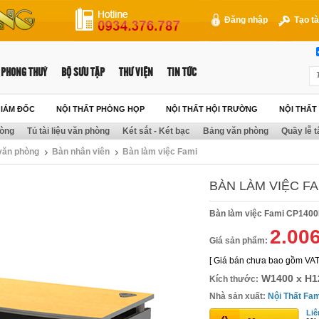
Đăng nhập
Tạo tà
PHONG THUỶ
BỘ SƯU TẬP
THƯ VIỆN
TIN TỨC
GIÁM ĐỐC
NỘI THẤT PHÒNG HỌP
NỘI THẤT HỘI TRƯỜNG
NỘI THẤ
hòng
Tủ tài liệu văn phòng
Két sắt - Két bạc
Bảng văn phòng
Quầy lễ t
 văn phòng
Bàn nhân viên
Bàn làm việc Fami
BÀN LÀM VIỆC F
Bàn làm việc Fami CP140
2.00
Giá sản phẩm:
[ Giá bán chưa bao gồm VAT
W1400 x H1
Kích thước:
Nhà sản xuất:
Nội Thất Fam
Liê