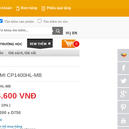
i khoản
Đơn hàng
Phiếu quà tặng
Tìm kiếm sản phẩm
Tìm kiếm tin tức
VI
|
EN
0
T TRƯỜNG HỌC
ân
Giá sách, Giá sắt
AMI CP1400HL-MB
0HL-MB
6.600 VNĐ
 10% ]
200 x D750
i
n hệ mua hàng