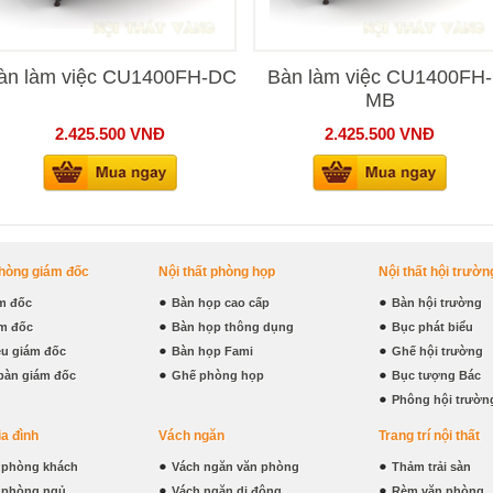
àn làm việc CU1400FH-DC
Bàn làm việc CU1400FH-
MB
2.425.500
VNĐ
2.425.500
VNĐ
phòng giám đốc
Nội thất phòng họp
Nội thất hội trườn
m đốc
Bàn họp cao cấp
Bàn hội trường
m đốc
Bàn họp thông dụng
Bục phát biểu
iệu giám đốc
Bàn họp Fami
Ghế hội trường
bàn giám đốc
Ghế phòng họp
Bục tượng Bác
Phông hội trườn
ia đình
Vách ngăn
Trang trí nội thất
t phòng khách
Vách ngăn văn phòng
Thảm trải sàn
t phòng ngủ
Vách ngăn di động
Rèm văn phòng