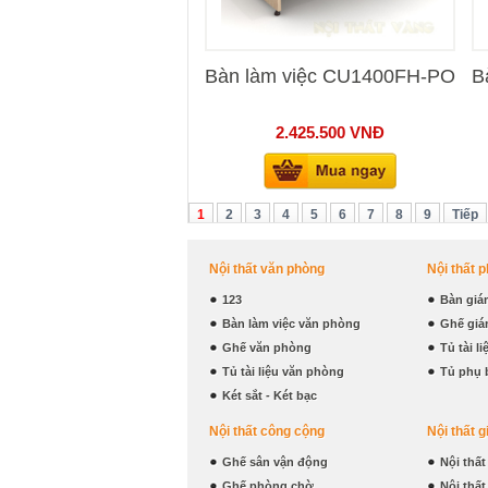
Bàn làm việc CU1400FH-PO
B
2.425.500
VNĐ
1
2
3
4
5
6
7
8
9
Tiếp
Nội thất văn phòng
Nội thất 
123
Bàn giá
Bàn làm việc văn phòng
Ghế giá
Ghế văn phòng
Tủ tài l
Tủ tài liệu văn phòng
Tủ phụ 
Két sắt - Két bạc
Nội thất công cộng
Nội thất g
Ghế sân vận động
Nội thấ
Ghế phòng chờ
Nội thấ