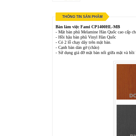
THÔNG TIN SẢN PHẨM
Bàn làm việc Fami CP1400HL-MB
- Mặt bàn phủ Melamine Hàn Quốc cao cấp ch
- Hồi hậu bàn phủ Vinyl Hàn Quốc
- Có 2 lỗ chạy dây trên mặt bàn.
- Cạnh bàn dán gờ (chão)
- Sử dụng giá đỡ mặt bàn nối giữa mặt và hồi 