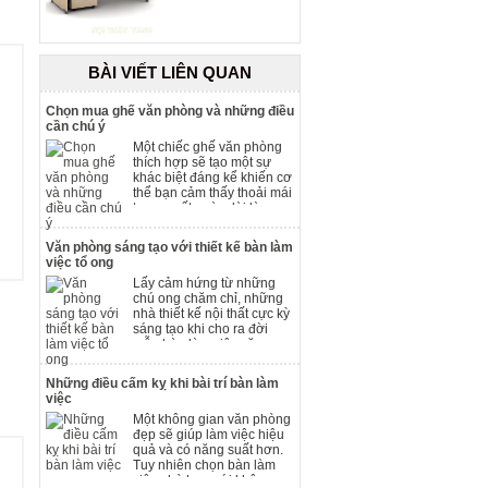
BÀI VIẾT LIÊN QUAN
Chọn mua ghế văn phòng và những điều
cần chú ý
Một chiếc ghế văn phòng
thích hợp sẽ tạo một sự
khác biệt đáng kể khiến cơ
thể bạn cảm thấy thoải mái
trong suốt ngày dài làm
việc, giúp đẩy mạnh hiệu
quả công việc.
Văn phòng sáng tạo với thiết kế bàn làm
việc tổ ong
Lấy cảm hứng từ những
chú ong chăm chỉ, những
nhà thiết kế nội thất cực kỳ
sáng tạo khi cho ra đời
mẫu bàn làm việc văn
phòng kiểu tổ ong. Ý tưởng
đem đến một sự hiện đại
Những điều cấm kỵ khi bài trí bàn làm
mới mẻ và đem đến đầy
việc
hứng thú làm việc.
Một không gian văn phòng
đẹp sẽ giúp làm việc hiệu
quả và có năng suất hơn.
Tuy nhiên chọn bàn làm
việc phù hợp với không