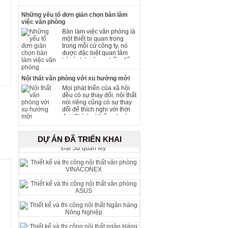
gian và sắp xếp một cách
hợp lý là sự lựa chọn
Những yếu tố đơn giản chọn bàn làm
không hề dễ dàng.
việc văn phòng
Bàn làm việc văn phòng là
một thiết bị quan trọng
trong mỗi cứ công ty, nó
được đặc biệt quan tâm
bởi ảnh hưởng nhiều đến
chất lượng công việc của
mỗi người. Vì thế việc chọn
Nội thất văn phòng với xu hướng mới
lựa những chiếc bàn cho
Mọi phát triển của xã hội
văn phòng làm việc là việc
đều có sự thay đổi, nội thất
quan trọng hơn cả và phụ
nói riêng cũng có sự thay
thuộc vào nhiều yếu tố.
đổi để thích nghi với thời
đại. Chính vì thế xu hướng
nội thất văn phòng luôn có
sự dịch chuyển liên tục,
đem đến làn gió mới cho
DỰ ÁN ĐÃ TRIỂN KHAI
người làm việc hiệu quả
hơn.