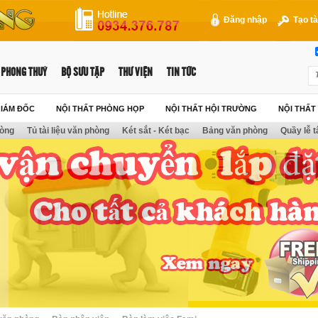
Đăng nhập
Tạo tà
PHONG THUỶ
BỘ SƯU TẬP
THƯ VIỆN
TIN TỨC
GIÁM ĐỐC
NỘI THẤT PHÒNG HỌP
NỘI THẤT HỘI TRƯỜNG
NỘI THẤ
hòng
Tủ tài liệu văn phòng
Két sắt - Két bạc
Bảng văn phòng
Quầy lễ t