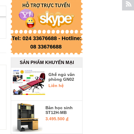
Tel: 024 33676688 - Hotline:
08 33676688
SẢN PHẨM KHUYẾN MẠI
Ghế ngủ văn
phòng GN02
Liên hệ
Bàn học sinh
ST12H-MB
3.495.500
đ