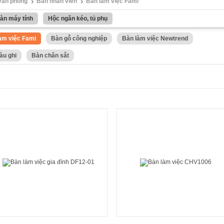
 văn phòng
Bàn nhân viên
Bàn làm việc Fami
àn máy tính
Hộc ngăn kéo, tủ phụ
àm việc Fami
Bàn gỗ công nghiệp
Bàn làm việc Newtrend
àu ghi
Bàn chân sắt