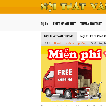
DỰ ÁN
THIẾT KẾ NỘI THẤT
TƯ VẤN NỘI THẤT
NỘI THẤT VĂN PHÒNG
NỘI THẤT PHÒNG 
123
Bàn làm việc văn phòng
Ghế văn p